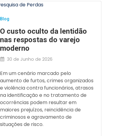
Blog
Blog
Preven
O custo oculto da lentidão
varejo
nas respostas do varejo
influê
moderno
26 de 
30 de Junho de 2026
Veja com
Em um cenário marcado pelo
Influênc
aumento de furtos, crimes organizados
Preventi
e violência contra funcionários, atrasos
para pre
na identificação e no tratamento de
proteger
ocorrências podem resultar em
ativos; 
maiores prejuízos, reincidência de
estratég
criminosos e agravamento de
exato on
situações de risco.
ambient