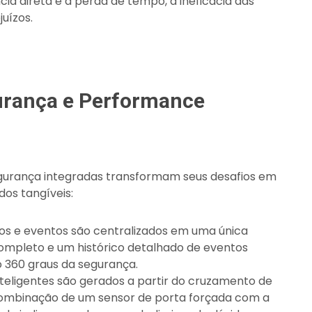
cia direta é a perda de tempo, a ineficácia das
uízos.
urança e Performance
urança integradas transformam seus desafios em
os tangíveis:
os e eventos são centralizados em uma única
completo e um histórico detalhado de eventos
o 360 graus da segurança.
nteligentes são gerados a partir do cruzamento de
combinação de um sensor de porta forçada com a