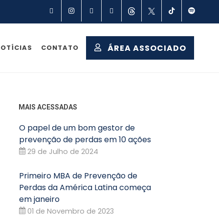
Facebook
Instagram
Linkedin
YouTube
Threads
X
TikTok
Spot
ÁREA ASSOCIADO
OTÍCIAS
CONTATO
MAIS ACESSADAS
O papel de um bom gestor de
prevenção de perdas em 10 ações
29 de Julho de 2024
Primeiro MBA de Prevenção de
Perdas da América Latina começa
em janeiro
01 de Novembro de 2023