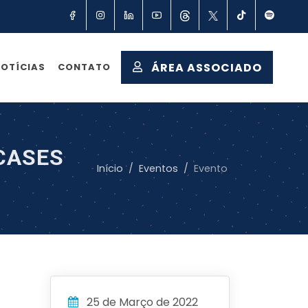
Facebook
Instagram
Linkedin
YouTube
Threads
X
TikTok
Spot
ÁREA ASSOCIADO
OTÍCIAS
CONTATO
CASES
Início
Eventos
Evento
25 de Março de 2022