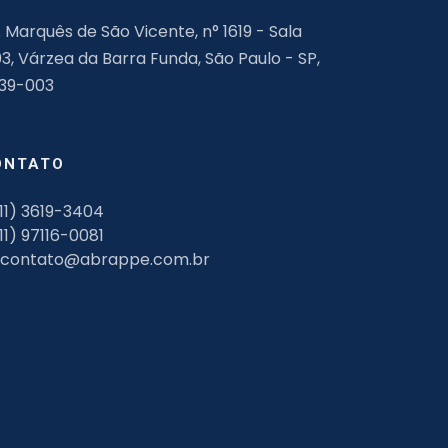
. Marquês de São Vicente, n° 1619 - Sala
03, Várzea da Barra Funda, São Paulo - SP,
139-003
ONTATO
11) 3619-3404
11) 97116-0081