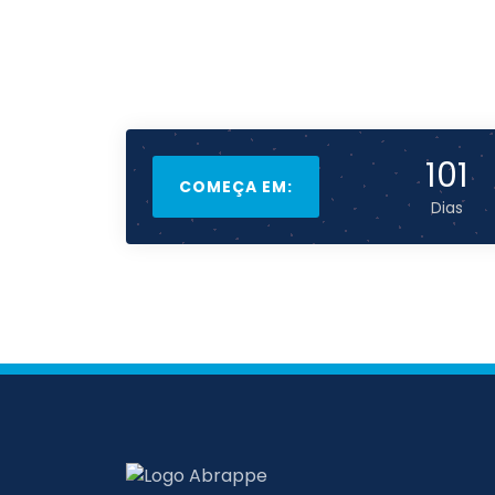
101
COMEÇA EM:
Dias