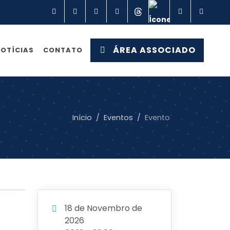
Facebook
Instagram
Linkedin
YouTube
Threads
X
TikTok
Spot
ÁREA ASSOCIADO
OTÍCIAS
CONTATO
Início
Eventos
Evento
18 de Novembro de
2026