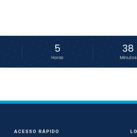
5
38
Horas
Minutos
ACESSO RÁPIDO
L