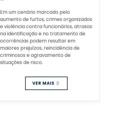
Veja com
Em um cenário marcado pelo
Influênc
aumento de furtos, crimes organizados
Preventi
e violência contra funcionários, atrasos
para pre
na identificação e no tratamento de
proteger
ocorrências podem resultar em
ativos; 
maiores prejuízos, reincidência de
estratég
criminosos e agravamento de
exato on
situações de risco.
ambient
VER MAIS