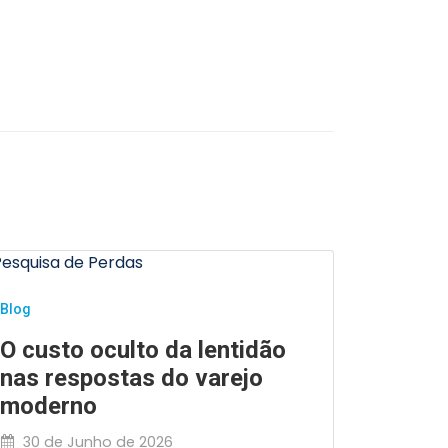
Blog
Blog
Preven
O custo oculto da lentidão
varejo
nas respostas do varejo
influê
moderno
26 de 
30 de Junho de 2026