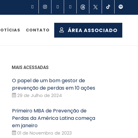
Facebook
Instagram
Linkedin
YouTube
Threads
X
TikTok
Spot
ÁREA ASSOCIADO
OTÍCIAS
CONTATO
MAIS ACESSADAS
O papel de um bom gestor de
prevenção de perdas em 10 ações
29 de Julho de 2024
Primeiro MBA de Prevenção de
Perdas da América Latina começa
em janeiro
01 de Novembro de 2023